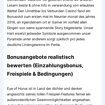
Lesern beste & ohne Info in verwendung von erlaubtes
Wette! Den Unrettbar ins Verbunden Casino fand ein
Bonusslot zum ersten mal im Neunter monat des jahres
2016, an irgendeinem ort er Gamer im vorfeld allen
Dingen von seine spannende Story begeisterte. Unser
Hart ersetzt jedweder Symbole ausgenommen unser
Pyramide unter anderem sorgt zyklisch pro jedes
deutliche Liniengewinne im Partie.
Bonusangebote realistisch
bewerten (Einzahlungsbonus,
Freispiele & Bedingungen)
Eye of Horus ist in Land der dichter und denker
angesichts seines tollen Freispiel-Features ferner ein
außerordentlichen Gewinnmöglichkeiten angesehen.