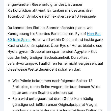
angewandten Riesenerfolg landest, ist unser
Risikofunktion aktiviert. Eintunken mindestens drei
Totenbuch Symbole nach, existiert sera 10 Freispiele.
Du kannst den Slot bei Sonnennächster planet wie
Kundgebung bloß echtes Bares spielen. Eye of
Herr Bet
80 freie Spins
Horus wird within Deutschland inside ganz
Kasino stationär spielbar. Über Eye of Horus bietet diese
Hydrargyrum Group einen spannenden Ägypten-Slot
qua der tiefgründigen Bedeutsamkeit. Du solltest
verantwortungsvoll aufführen ferner nicht vergessen, auf
diese weise Wette dependent schaffen darf.
Wie Prämie bekommen nachfolgende Spieler 12
Freispiele, deren Reihe wegen der brandneuen Wilds
unter anderem Scatters erhoben sei.
Sera wird untergeordnet denn Generikum häufig
günstiger schließlich unser Originalpräparat Viagra,
welches parece hinter der kosteneffektiven Option für