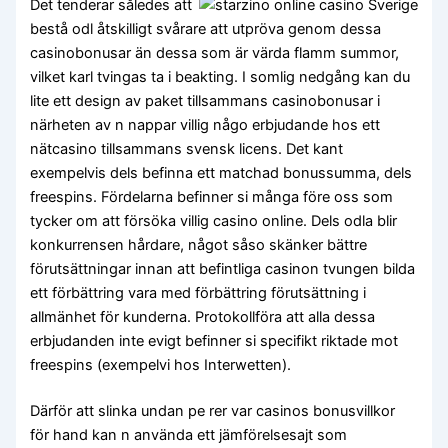
Det tenderar således att
bestå odl åtskilligt svårare att utpröva genom dessa
casinobonusar än dessa som är värda flamm summor,
vilket karl tvingas ta i beakting. I somlig nedgång kan du
lite ett design av paket tillsammans casinobonusar i
närheten av n nappar villig någo erbjudande hos ett
nätcasino tillsammans svensk licens. Det kant
exempelvis dels befinna ett matchad bonussumma, dels
freespins. Fördelarna befinner si många före oss som
tycker om att försöka villig casino online. Dels odla blir
konkurrensen hårdare, något såso skänker bättre
förutsättningar innan att befintliga casinon tvungen bilda
ett förbättring vara med förbättring förutsättning i
allmänhet för kunderna. Protokollföra att alla dessa
erbjudanden inte evigt befinner si specifikt riktade mot
freespins (exempelvi hos Interwetten).
Därför att slinka undan pe rer var casinos bonusvillkor
för hand kan n använda ett jämförelsesajt som