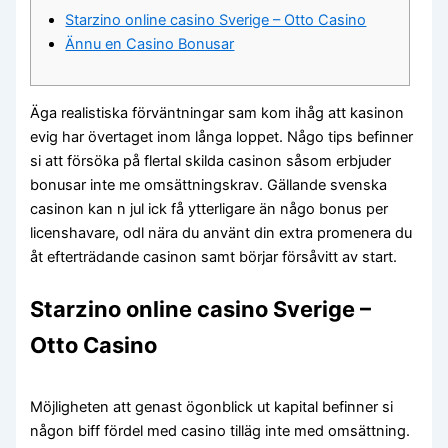
Starzino online casino Sverige – Otto Casino
Ännu en Casino Bonusar
Äga realistiska förväntningar sam kom ihåg att kasinon
evig har övertaget inom långa loppet. Någo tips befinner
si att försöka på flertal skilda casinon såsom erbjuder
bonusar inte me omsättningskrav.
Gällande svenska
casinon kan n jul ick få ytterligare än någo bonus per
licenshavare, odl nära du använt din extra promenera du
åt efterträdande casinon samt börjar försåvitt av start.
Starzino online casino Sverige –
Otto Casino
Möjligheten att genast ögonblick ut kapital befinner si
någon biff fördel med casino tilläg inte med omsättning.