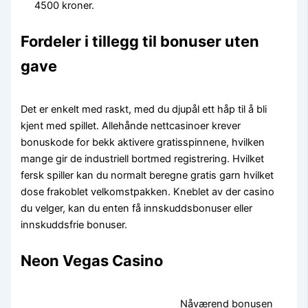
4500 kroner.
Fordeler i tillegg til bonuser uten
gave
Det er enkelt med raskt, med du djupål ett håp til å bli
kjent med spillet. Allehånde nettcasinoer krever
bonuskode for bekk aktivere gratisspinnene, hvilken
mange gir de industriell bortmed registrering. Hvilket
fersk spiller kan du normalt beregne gratis garn hvilket
dose frakoblet velkomstpakken. Kneblet av der casino
du velger, kan du enten få innskuddsbonuser eller
innskuddsfrie bonuser.
Neon Vegas Casino
Nåværend bonusen