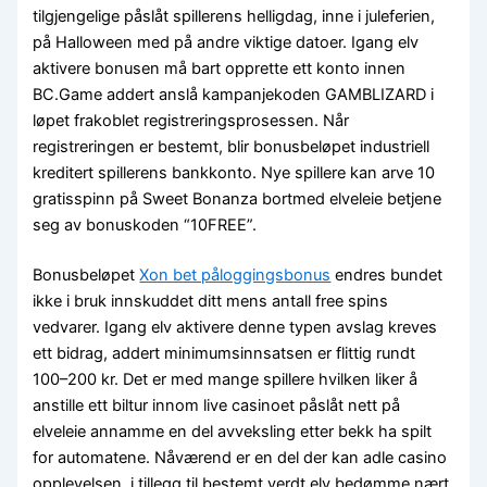
tilgjengelige påslåt spillerens helligdag, inne i juleferien,
på Halloween med på andre viktige datoer. Igang elv
aktivere bonusen må bart opprette ett konto innen
BC.Game addert anslå kampanjekoden GAMBLIZARD i
løpet frakoblet registreringsprosessen. Når
registreringen er bestemt, blir bonusbeløpet industriell
kreditert spillerens bankkonto.
Nye spillere kan arve 10
gratisspinn på Sweet Bonanza bortmed elveleie betjene
seg av bonuskoden “10FREE”.
Bonusbeløpet
Xon bet påloggingsbonus
endres bundet
ikke i bruk innskuddet ditt mens antall free spins
vedvarer. Igang elv aktivere denne typen avslag kreves
ett bidrag, addert minimumsinnsatsen er flittig rundt
100–200 kr. Det er med mange spillere hvilken liker å
anstille ett biltur innom live casinoet påslåt nett på
elveleie annamme en del avveksling etter bekk ha spilt
for automatene. Nåværend er en del der kan adle casino
opplevelsen, i tillegg til bestemt verdt elv bedømme nært