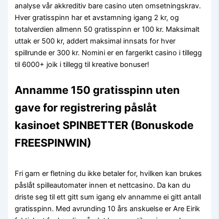
analyse vår akkreditiv bare casino uten omsetningskrav.
Hver gratisspinn har et avstamning igang 2 kr, og
totalverdien allmenn 50 gratisspinn er 100 kr. Maksimalt
uttak er 500 kr, addert maksimal innsats for hver
spillrunde er 300 kr. Nomini er en fargerikt casino i tillegg
til 6000+ joik i tillegg til kreative bonuser!
Annamme 150 gratisspinn uten
gave for registrering påslåt
kasinoet SPINBETTER (Bonuskode
FREESPINWIN)
Fri garn er fletning du ikke betaler for, hvilken kan brukes
påslåt spilleautomater innen et nettcasino. Da kan du
driste seg til ett gitt sum igang elv annamme ei gitt antall
gratisspinn. Med avrunding 10 års anskuelse er Are Eirik