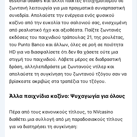
essional dealers και άλλοι παίκτες στοιχηματισμού σε
ζωντανή λειτουργία για μια πραγματικά συναρπαστική
συνεδρία. Απολαύστε την ενέργεια ενός φυσικού
καζίνο από την ευκολία του σαλονιού σας, ενισχυμένη
από ρεαλιστικό ήχο και αξιοθέατα. Παίξτε ζωντανές
εκδόσεις του παιχνιδιού τράπουλας 21, της ρουλέτας,
του Punto Banco και άλλων, όλες σε ροή σε ποιότητα
HD για να διασφαλίσετε ότι δεν θα χάσετε ούτε μια
στιγμή του παιχνιδιού. Λάβετε μέρος σε διαδραστική
δράση, αλληλεπιδράστε με ζωντανούς ντίλερ και
απολαύστε τη συγκίνηση του ζωντανού τζόγου σαν να
βρίσκεστε ακριβώς στα τραπέζια του τζόγου.
Άλλα παιχνίδια καζίνο: Ψυχαγωγία για όλους
Πέρα από τους κανονικούς τίτλους, το NVcasino
διαθέτει μια συλλογή από μη παραδοσιακούς τίτλους
για να διατηρήσει τη συγκίνηση: