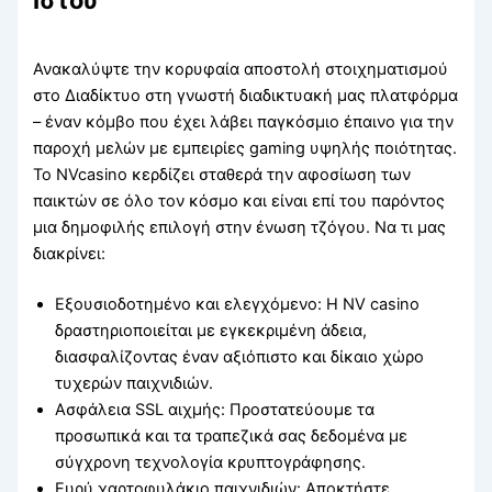
Ιστού
Ανακαλύψτε την κορυφαία αποστολή στοιχηματισμού
στο Διαδίκτυο στη γνωστή διαδικτυακή μας πλατφόρμα
– έναν κόμβο που έχει λάβει παγκόσμιο έπαινο για την
παροχή μελών με εμπειρίες gaming υψηλής ποιότητας.
Το NVcasino κερδίζει σταθερά την αφοσίωση των
παικτών σε όλο τον κόσμο και είναι επί του παρόντος
μια δημοφιλής επιλογή στην ένωση τζόγου. Να τι μας
διακρίνει:
Εξουσιοδοτημένο και ελεγχόμενο: Η NV casino
δραστηριοποιείται με εγκεκριμένη άδεια,
διασφαλίζοντας έναν αξιόπιστο και δίκαιο χώρο
τυχερών παιχνιδιών.
Ασφάλεια SSL αιχμής: Προστατεύουμε τα
προσωπικά και τα τραπεζικά σας δεδομένα με
σύγχρονη τεχνολογία κρυπτογράφησης.
Ευρύ χαρτοφυλάκιο παιχνιδιών: Αποκτήστε