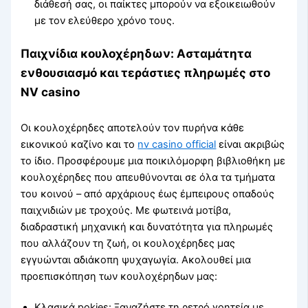
διάθεσή σας, οι παίκτες μπορούν να εξοικειωθούν
με τον ελεύθερο χρόνο τους.
Παιχνίδια κουλοχέρηδων: Ασταμάτητα
ενθουσιασμό και τεράστιες πληρωμές στο
NV casino
Οι κουλοχέρηδες αποτελούν τον πυρήνα κάθε
εικονικού καζίνο και το
nv casino official
είναι ακριβώς
το ίδιο. Προσφέρουμε μια ποικιλόμορφη βιβλιοθήκη με
κουλοχέρηδες που απευθύνονται σε όλα τα τμήματα
του κοινού – από αρχάριους έως έμπειρους οπαδούς
παιχνιδιών με τροχούς. Με φωτεινά μοτίβα,
διαδραστική μηχανική και δυνατότητα για πληρωμές
που αλλάζουν τη ζωή, οι κουλοχέρηδες μας
εγγυώνται αδιάκοπη ψυχαγωγία. Ακολουθεί μια
προεπισκόπηση των κουλοχέρηδων μας:
Κλασικά pokies: Ξαναζήστε τη ρετρό γοητεία με