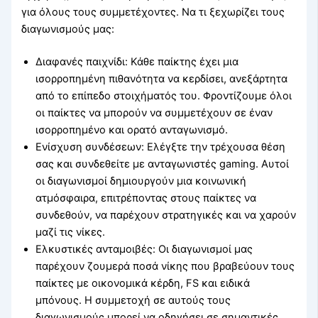
για όλους τους συμμετέχοντες. Να τι ξεχωρίζει τους
διαγωνισμούς μας:
Διαφανές παιχνίδι: Κάθε παίκτης έχει μια
ισορροπημένη πιθανότητα να κερδίσει, ανεξάρτητα
από το επίπεδο στοιχήματός του. Φροντίζουμε όλοι
οι παίκτες να μπορούν να συμμετέχουν σε έναν
ισορροπημένο και ορατό ανταγωνισμό.
Ενίσχυση συνδέσεων: Ελέγξτε την τρέχουσα θέση
σας και συνδεθείτε με ανταγωνιστές gaming. Αυτοί
οι διαγωνισμοί δημιουργούν μια κοινωνική
ατμόσφαιρα, επιτρέποντας στους παίκτες να
συνδεθούν, να παρέχουν στρατηγικές και να χαρούν
μαζί τις νίκες.
Ελκυστικές ανταμοιβές: Οι διαγωνισμοί μας
παρέχουν ζουμερά ποσά νίκης που βραβεύουν τους
παίκτες με οικονομικά κέρδη, FS και ειδικά
μπόνους. Η συμμετοχή σε αυτούς τους
διαγωνισμούς μπορεί να οδηγήσει σε σημαντικές