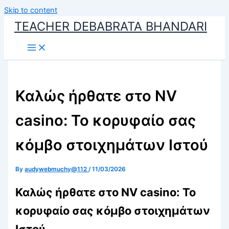
Skip to content
TEACHER DEBABRATA BHANDARI
Καλώς ήρθατε στο NV
casino: Το κορυφαίο σας
κόμβο στοιχημάτων Ιστού
By
audywebmuchy@112
/
11/03/2026
Καλώς ήρθατε στο NV casino: Το
κορυφαίο σας κόμβο στοιχημάτων