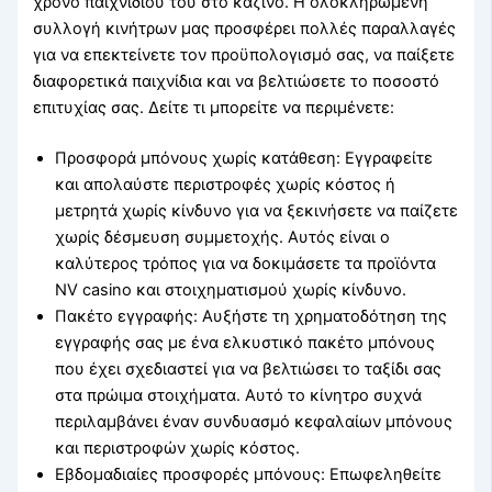
χρόνο παιχνιδιού του στο καζίνο. Η ολοκληρωμένη
συλλογή κινήτρων μας προσφέρει πολλές παραλλαγές
για να επεκτείνετε τον προϋπολογισμό σας, να παίξετε
διαφορετικά παιχνίδια και να βελτιώσετε το ποσοστό
επιτυχίας σας. Δείτε τι μπορείτε να περιμένετε:
Προσφορά μπόνους χωρίς κατάθεση: Εγγραφείτε
και απολαύστε περιστροφές χωρίς κόστος ή
μετρητά χωρίς κίνδυνο για να ξεκινήσετε να παίζετε
χωρίς δέσμευση συμμετοχής. Αυτός είναι ο
καλύτερος τρόπος για να δοκιμάσετε τα προϊόντα
NV casino και στοιχηματισμού χωρίς κίνδυνο.
Πακέτο εγγραφής: Αυξήστε τη χρηματοδότηση της
εγγραφής σας με ένα ελκυστικό πακέτο μπόνους
που έχει σχεδιαστεί για να βελτιώσει το ταξίδι σας
στα πρώιμα στοιχήματα. Αυτό το κίνητρο συχνά
περιλαμβάνει έναν συνδυασμό κεφαλαίων μπόνους
και περιστροφών χωρίς κόστος.
Εβδομαδιαίες προσφορές μπόνους: Επωφεληθείτε