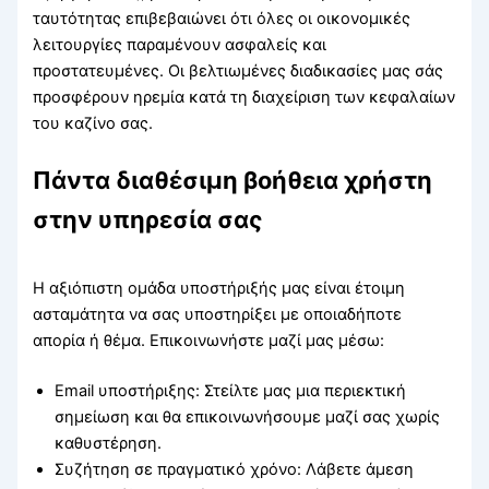
ταυτότητας επιβεβαιώνει ότι όλες οι οικονομικές
λειτουργίες παραμένουν ασφαλείς και
προστατευμένες. Οι βελτιωμένες διαδικασίες μας σάς
προσφέρουν ηρεμία κατά τη διαχείριση των κεφαλαίων
του καζίνο σας.
Πάντα διαθέσιμη βοήθεια χρήστη
στην υπηρεσία σας
Η αξιόπιστη ομάδα υποστήριξής μας είναι έτοιμη
ασταμάτητα να σας υποστηρίξει με οποιαδήποτε
απορία ή θέμα. Επικοινωνήστε μαζί μας μέσω:
Email υποστήριξης: Στείλτε μας μια περιεκτική
σημείωση και θα επικοινωνήσουμε μαζί σας χωρίς
καθυστέρηση.
Συζήτηση σε πραγματικό χρόνο: Λάβετε άμεση