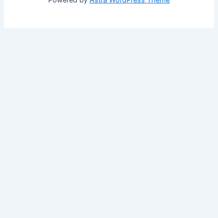
Powered by
Astra WordPress Theme