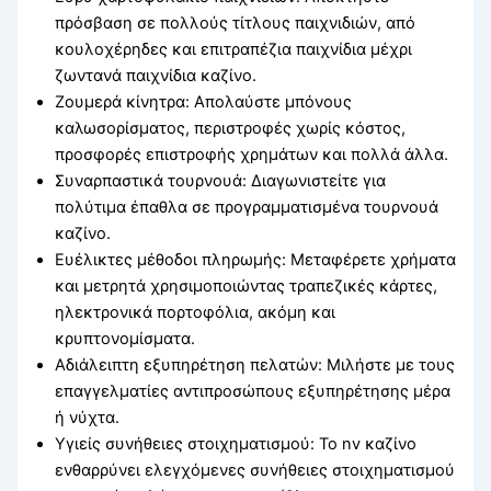
πρόσβαση σε πολλούς τίτλους παιχνιδιών, από
κουλοχέρηδες και επιτραπέζια παιχνίδια μέχρι
ζωντανά παιχνίδια καζίνο.
Ζουμερά κίνητρα: Απολαύστε μπόνους
καλωσορίσματος, περιστροφές χωρίς κόστος,
προσφορές επιστροφής χρημάτων και πολλά άλλα.
Συναρπαστικά τουρνουά: Διαγωνιστείτε για
πολύτιμα έπαθλα σε προγραμματισμένα τουρνουά
καζίνο.
Ευέλικτες μέθοδοι πληρωμής: Μεταφέρετε χρήματα
και μετρητά χρησιμοποιώντας τραπεζικές κάρτες,
ηλεκτρονικά πορτοφόλια, ακόμη και
κρυπτονομίσματα.
Αδιάλειπτη εξυπηρέτηση πελατών: Μιλήστε με τους
επαγγελματίες αντιπροσώπους εξυπηρέτησης μέρα
ή νύχτα.
Υγιείς συνήθειες στοιχηματισμού: Το nv καζίνο
ενθαρρύνει ελεγχόμενες συνήθειες στοιχηματισμού