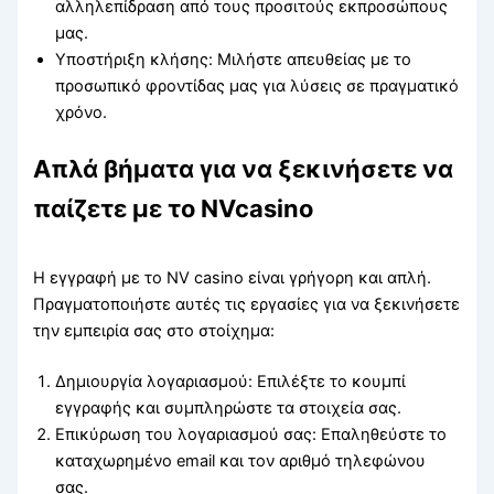
αλληλεπίδραση από τους προσιτούς εκπροσώπους
μας.
Υποστήριξη κλήσης: Μιλήστε απευθείας με το
προσωπικό φροντίδας μας για λύσεις σε πραγματικό
χρόνο.
Απλά βήματα για να ξεκινήσετε να
παίζετε με το NVcasino
Η εγγραφή με το NV casino είναι γρήγορη και απλή.
Πραγματοποιήστε αυτές τις εργασίες για να ξεκινήσετε
την εμπειρία σας στο στοίχημα:
Δημιουργία λογαριασμού: Επιλέξτε το κουμπί
εγγραφής και συμπληρώστε τα στοιχεία σας.
Επικύρωση του λογαριασμού σας: Επαληθεύστε το
καταχωρημένο email και τον αριθμό τηλεφώνου
σας.