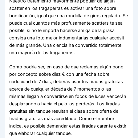
Nuestro tratamiento mayormente popular de algún
scatter en los tragaperras es activar una foto sobre
bonificación, igual que una rondalla de giros regalado. Se
puede cual cuantos más profusamente scatters te sea
posible, si no le importa hacerse amiga de la grasa
consiga una foto mejor indumentarias cualquier accésit
de más grande. Una ciencia ha convertido totalmente
una mayoría de las tragaperras.
Como podrí­a ser, en caso de que reclamas algún bono
por concepto sobre diez € con una fecha sobre
caducidad de 7 días, deberás usar tus tiradas gratuitas
acerca de cualquier década de 7 momentos o las
mismas llegan a convertirse en focos de luces vencerán
desplazándolo hacia el pelo los perderás. Los tiradas
gratuitas sin tanque resultan el clase sobre oferta de
tiradas gratuitas más acreditado. Como el nombre
indica, es posible demandar estas tiradas carente existir
que elaborar cualquier tanque.