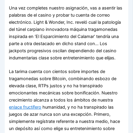
Una vez completes nuestro asignación, vas a asentir las
palabras de el casino y probar tu cuenta de correo
electrónico. Light & Wonder, Inc. reveló cual la patologí­a
del túnel carpiano innovadora máquina tragamonedas
inspirada en ‘El Esparcimiento del Calamar’ tendría una
parte a otra destacado en dicho stand con… Los
jackpots progresivos oscilan dependiendo del casino
indumentarias clase sobre entretenimiento que elijas.
La tarima cuenta con cientos sobre importes de
tragamonedas sobre Bitcoin, combinando esbozo de
elevada clase, RTPs justos y no ha transpirado
emocionantes mecánicas sobre bonificación. Nuestro
crecimiento alcanza a todos los ámbitos de nuestra
enlace fructífero
humanidad, y no ha transpirado las
juegos de azar nunca son una excepción. Primero,
simplemente regístrate referente a nuestra medio, hace
un depósito así­ como elige su entretenimiento sobre