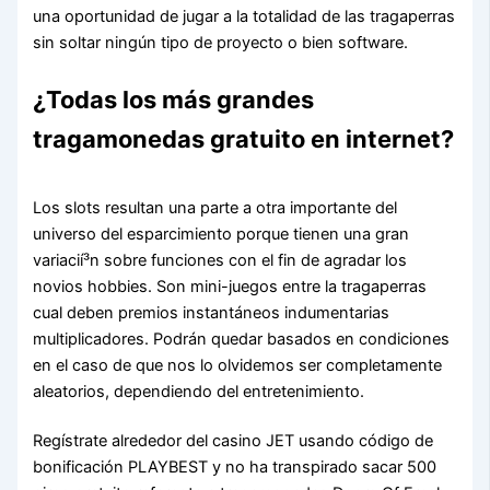
una oportunidad de jugar a la totalidad de las tragaperras
sin soltar ningún tipo de proyecto o bien software.
¿Todas los más grandes
tragamonedas gratuito en internet?
Los slots resultan una parte a otra importante del
universo del esparcimiento porque tienen una gran
variacií³n sobre funciones con el fin de agradar los
novios hobbies. Son mini-juegos entre la tragaperras
cual deben premios instantáneos indumentarias
multiplicadores. Podrán quedar basados en condiciones
en el caso de que nos lo olvidemos ser completamente
aleatorios, dependiendo del entretenimiento.
Regístrate alrededor del casino JET usando código de
bonificación PLAYBEST y no ha transpirado sacar 500