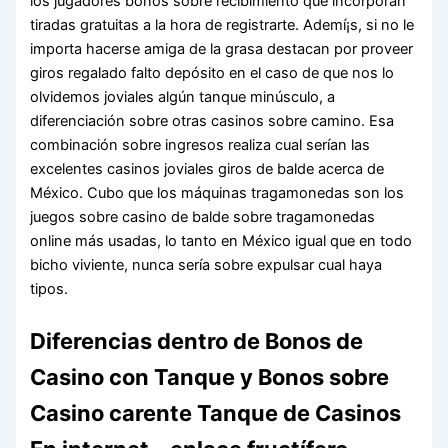
los jugadores bonos sobre recibimiento que incorporan
tiradas gratuitas a la hora de registrarte.
Ademí¡s, si no le
importa hacerse amiga de la grasa destacan por proveer
giros regalado falto depósito en el caso de que nos lo
olvidemos joviales algún tanque minúsculo, a
diferenciación sobre otras casinos sobre camino. Esa
combinación sobre ingresos realiza cual serían las
excelentes casinos joviales giros de balde acerca de
México. Cubo que los máquinas tragamonedas son los
juegos sobre casino de balde sobre tragamonedas
online más usadas, lo tanto en México igual que en todo
bicho viviente, nunca serí­a sobre expulsar cual haya
tipos.
Diferencias dentro de Bonos de
Casino con Tanque y Bonos sobre
Casino carente Tanque de Casinos