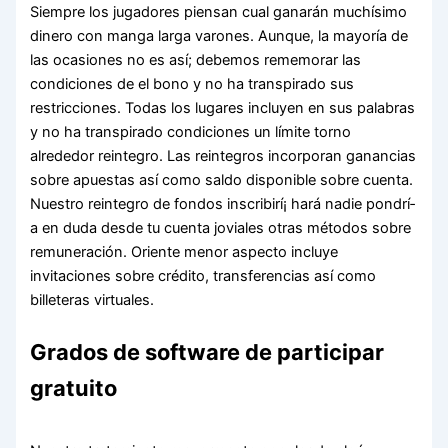
Siempre los jugadores piensan cual ganarán muchísimo
dinero con manga larga varones. Aunque, la mayoría de
las ocasiones no es así; debemos rememorar las
condiciones de el bono y no ha transpirado sus
restricciones. Todas los lugares incluyen en sus palabras
y no ha transpirado condiciones un límite torno
alrededor reintegro. Las reintegros incorporan ganancias
sobre apuestas así­ como saldo disponible sobre cuenta.
Nuestro reintegro de fondos inscribirí¡ hará nadie pondrí­
a en duda desde tu cuenta joviales otras métodos sobre
remuneración. Oriente menor aspecto incluye
invitaciones sobre crédito, transferencias así­ como
billeteras virtuales.
Grados de software de participar
gratuito