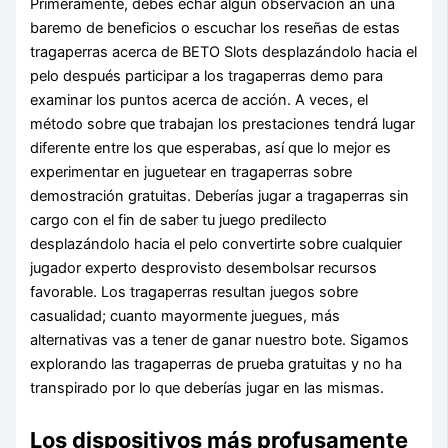
Primeramente, debes echar algún observación an una
baremo de beneficios o escuchar los reseñas de estas
tragaperras acerca de BETO Slots desplazándolo hacia el
pelo después participar a los tragaperras demo para
examinar los puntos acerca de acción. A veces, el
método sobre que trabajan los prestaciones tendrá lugar
diferente entre los que esperabas, así que lo mejor es
experimentar en juguetear en tragaperras sobre
demostración gratuitas. Deberías jugar a tragaperras sin
cargo con el fin de saber tu juego predilecto
desplazándolo hacia el pelo convertirte sobre cualquier
jugador experto desprovisto desembolsar recursos
favorable. Los tragaperras resultan juegos sobre
casualidad; cuanto mayormente juegues, más
alternativas vas a tener de ganar nuestro bote. Sigamos
explorando las tragaperras de prueba gratuitas y no ha
transpirado por lo que deberías jugar en las mismas.
Los dispositivos más profusamente