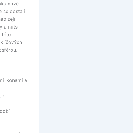
bku nové
 se dostali
abízejí
y a nuts
 této
z klíčových
osférou.
mi ikonami a
se
bdobí