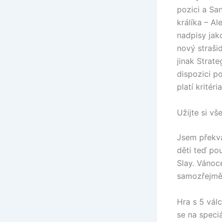
pozici a Sa
králíka – Al
nadpisy jak
nový straši
jinak Strat
dispozici p
platí kritéri
Užijte si v
Jsem překva
děti teď po
Slay. Vánoce
samozřejmě 
Hra s 5 válc
se na speciá