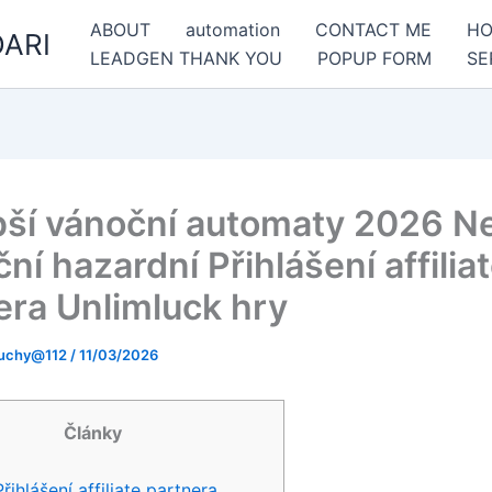
ABOUT
automation
CONTACT ME
H
ARI
LEADGEN THANK YOU
POPUP FORM
SE
pší vánoční automaty 2026 Ne
ní hazardní Přihlášení affilia
era Unlimluck hry
uchy@112
/
11/03/2026
Články
Přihlášení affiliate partnera