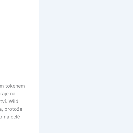
ícím tokenem
raje na
tví.
Wild
a, protože
o na celé