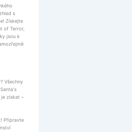
ehkého
zhled s
! Získejte
 of Terror,
ky jsou k
samozřejmě
y? Všechny
 Santa's
je získat –
! Připravte
mství