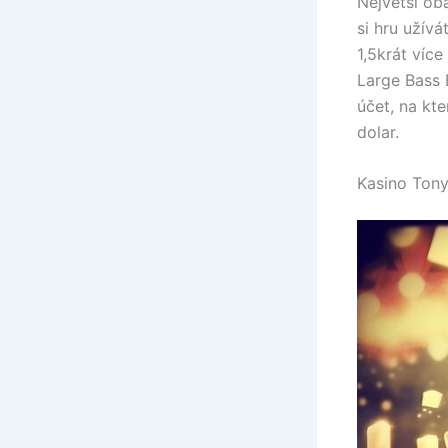
Největší oba
si hru užívá
1,5krát víc
Large Bass 
účet, na kt
dolar.
Kasino Ton