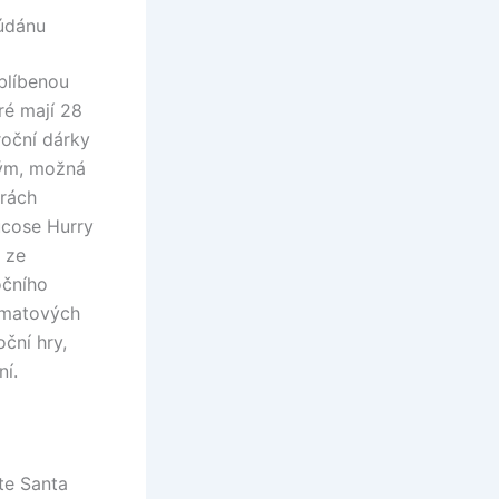
Súdánu
blíbenou
ré mají 28
roční dárky
tým, možná
rách
ucose Hurry
 ze
očního
omatových
ční hry,
ní.
te Santa