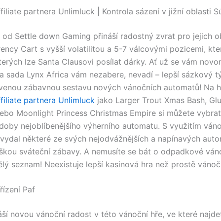
ffiliate partnera Unlimluck | Kontrola sázení v jižní oblasti 
 od Settle down Gaming přináší radostný zvrat pro jejich o
ency Cart s vyšší volatilitou a 5-7 válcovými pozicemi, kte
kterých lze Santa Clausovi posílat dárky. Ať už se vám novo
 sada Lynx Africa vám nezabere, nevadí – lepší sázkový 
avenou zábavnou sestavu nových vánočních automatů! Na h
ffiliate partnera Unlimluck
jako Larger Trout Xmas Bash, Gl
ebo Moonlight Princess Christmas Empire si můžete vybrat
oby nejoblíbenějšího výherního automatu. S využitím ván
vydal některé ze svých nejodvážnějších a napínavých aut
škou sváteční zábavy. A nemusíte se bát o odpadkové váno
vělý seznam! Neexistuje lepší kasinová hra než prostě vánoč
řízení Paf
áší novou vánoční radost v této vánoční hře, ve které najde