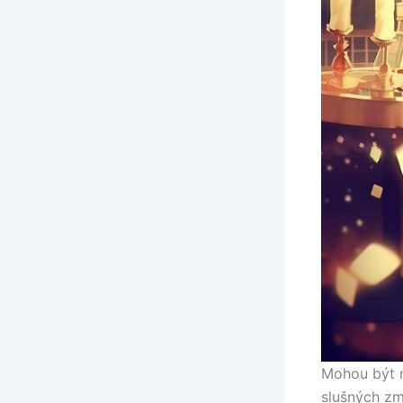
Mohou být n
slušných zm