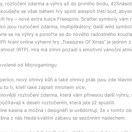
y, roztočení zdarma a výhry až do prvního bodu, 425náso
koušejte se však během hry splnit alespoň třetí bod, abyste
íli hry – nové extra kulce Freespins. Scatter symboly vám n
ko jsou roztočení zdarma, multiplikátory, další wild symbol
ravte se na výhry a ponořte se do nového radostného kouzla
 Při hraní online výherní hry „Treasures Of Xmas“ je jedním 
ratnost (RTP). Hra má zimní pozadí s emotivní vánoční atm
ovolené od Microgamingu
perion, nový ohnivý kůň a také ohnivý pták jsou zde hlavní
u to ti, kteří také zaplatí mnohem více.
jnovější roztočení zdarma, která vám přinesou další výhru, 
počítávají k deseti roztočením, která jste již spustili.
line kasina a možná i designéři si uvědomují, že v tomto o
tšina z nás hledá kvalitní zábavu se sezónním nádechem.