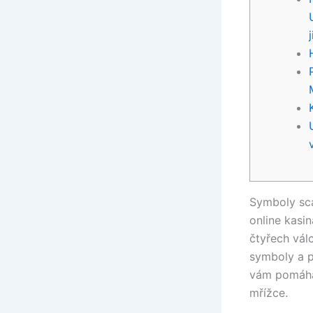
Symboly sca
online kasin
čtyřech válc
symboly a p
vám pomáhaj
mřížce.