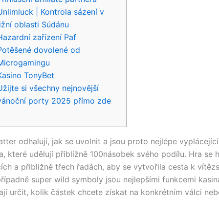
Unlimluck | Kontrola sázení v
jižní oblasti Súdánu
Hazardní zařízení Paf
Potěšené dovolené od
Microgamingu
Kasino TonyBet
Užijte si všechny nejnovější
vánoční porty 2025 přímo zde
tter odhalují, jak se uvolnit a jsou proto nejlépe vyplácej
a, které udělují přibližně 100násobek svého podílu. Hra se h
ích a přibližně třech řadách, aby se vytvořila cesta k vítězs
řípadně super wild symboly jsou nejlepšími funkcemi kasin
í určit, kolik částek chcete získat na konkrétním válci neb