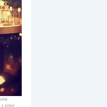
romě
 v zimní