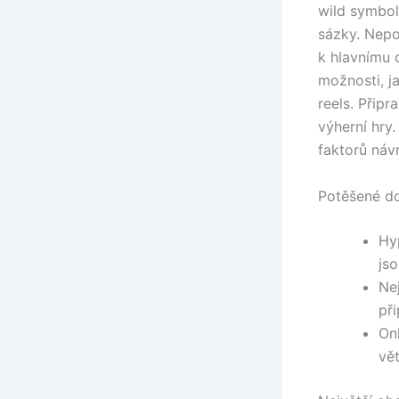
wild symbol
sázky. Nepo
k hlavnímu c
možnosti, ja
reels. Přip
výherní hry.
faktorů náv
Potěšené d
Hy
jso
Ne
při
On
vě