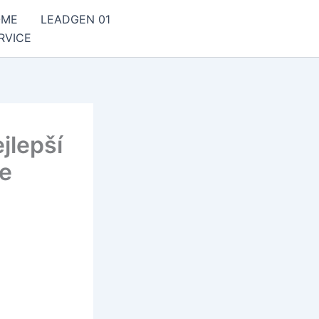
OME
LEADGEN 01
RVICE
jlepší
te