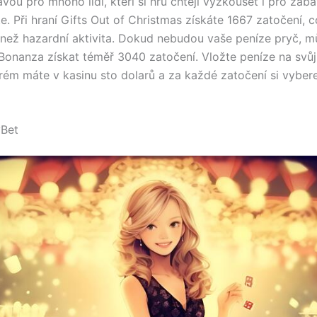
vou pro mnoho lidí, kteří si hru chtějí vyzkoušet i pro zába
te. Při hraní Gifts Out of Christmas získáte 1667 zatočení, 
e než hazardní aktivita. Dokud nebudou vaše peníze pryč, m
Bonanza získat téměř 3040 zatočení. Vložte peníze na svů
erém máte v kasinu sto dolarů a za každé zatočení si vyber
yBet