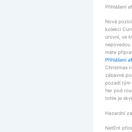
Přihlášení a
Nová pozici
kolekci Curr
úrovní, ve 
nepovedou a
máte připr
Přihlášení a
Christmas n
zábavné pod
pozadí tým 
her pod rou
tohle je sk
Hazardní za
NetEnt přin