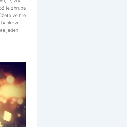
vu, je, zda
což je zhruba
ůžete ve hře
j bankovní
ete jeden