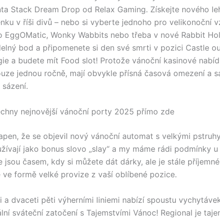
nta Stack Dream Drop od Relax Gaming. Získejte nového l
enku v říši divů – nebo si vyberte jednoho pro velikonoční v
o EggOMatic, Wonky Wabbits nebo třeba v nové Rabbit Hole
delný bod a připomenete si den své smrti v pozici Castle out
egie a budete mít Food slot! Protože vánoční kasinové nabíd
ouze jednou ročně, mají obvykle přísná časová omezení a 
a sázení.
šechny nejnovější vánoční porty 2025 přímo zde
pen, že se objevil nový vánoční automat s velkými pstruh
užívají jako bonus slovo „slay“ a my máme rádi podmínky u
 jsou časem, kdy si můžete dát dárky, ale je stále příjemné 
ve formě velké provize z vaší oblíbené pozice.
i a dvaceti pěti výherními liniemi nabízí spoustu vychytávek
lní sváteční zatočení s Tajemstvími Vánoc! Regional je taje