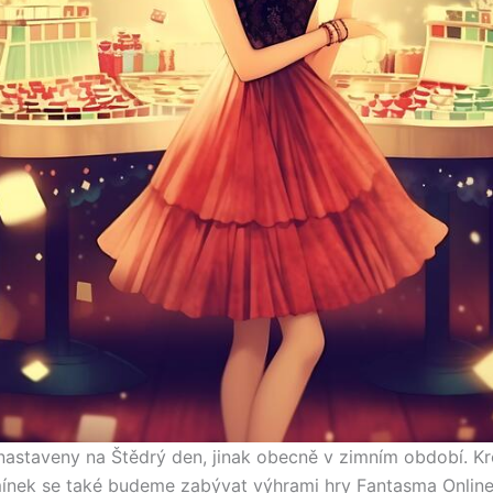
astaveny na Štědrý den, jinak obecně v zimním období. K
ínek se také budeme zabývat výhrami hry Fantasma Online