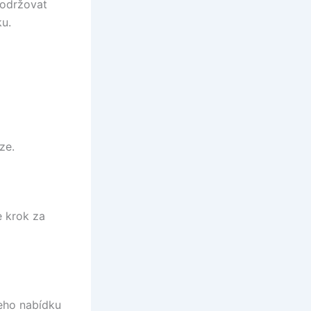
dodržovat
ku.
ze.
e krok za
jeho nabídku