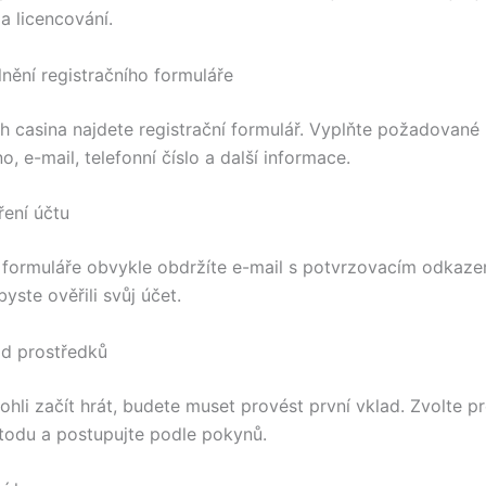
a licencování.
lnění registračního formuláře
h casina najdete registrační formulář. Vyplňte požadované 
o, e-mail, telefonní číslo a další informace.
ření účtu
 formuláře obvykle obdržíte e-mail s potvrzovacím odkaze
yste ověřili svůj účet.
ad prostředků
li začít hrát, budete muset provést první vklad. Zvolte p
todu a postupujte podle pokynů.