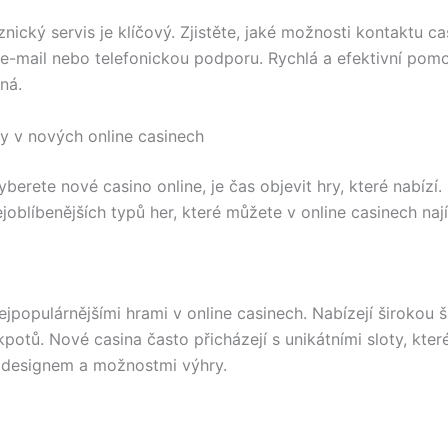
ický servis je klíčový. Zjistěte, jaké možnosti kontaktu ca
, e-mail nebo telefonickou podporu. Rychlá a efektivní po
ná.
ry v nových online casinech
yberete nové casino online, je čas objevit hry, které nabízí.
joblíbenějších typů her, které můžete v online casinech nají
ejpopulárnějšími hrami v online casinech. Nabízejí širokou 
kpotů. Nové casina často přicházejí s unikátními sloty, kte
 designem a možnostmi výhry.