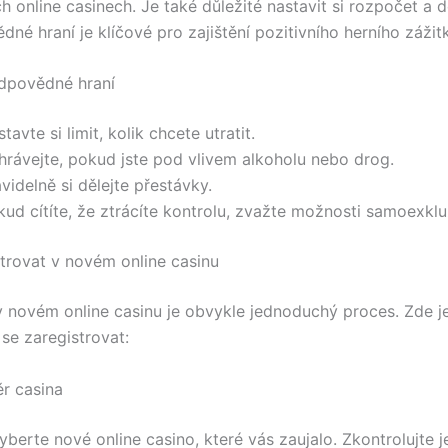
h online casinech. Je také důležité nastavit si rozpočet a 
né hraní je klíčové pro zajištění pozitivního herního zážit
dpovědné hraní
tavte si limit, kolik chcete utratit.
hrávejte, pokud jste pod vlivem alkoholu nebo drog.
videlně si dělejte přestávky.
kud cítíte, že ztrácíte kontrolu, zvažte možnosti samoexklu
strovat v novém online casinu
v novém online casinu je obvykle jednoduchý proces. Zde j
 se zaregistrovat:
ěr casina
yberte nové online casino, které vás zaujalo. Zkontrolujte 