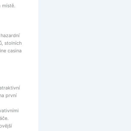
 místě.
 hazardní
ů, stolních
ine casina
traktivní
na první
vativními
áče.
ovější