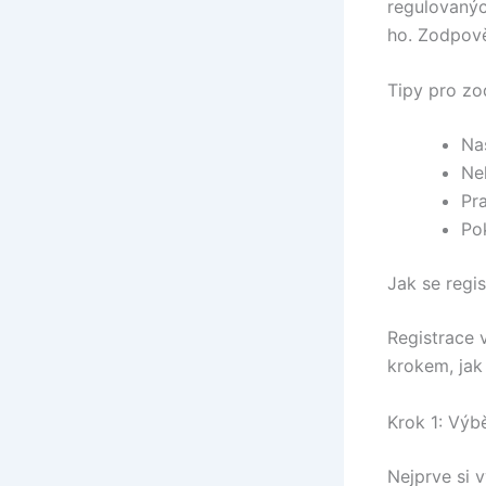
regulovanýc
ho. Zodpověd
Tipy pro zo
Nas
Ne
Pra
Po
Jak se regi
Registrace 
krokem, jak
Krok 1: Výb
Nejprve si v