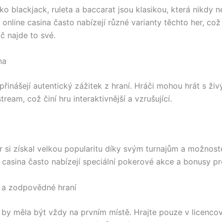
ako blackjack, ruleta a baccarat jsou klasikou, která nikdy 
nline casina často nabízejí různé varianty těchto her, což 
č najde to své.
na
přinášejí autentický zážitek z hraní. Hráči mohou hrát s ži
tream, což činí hru interaktivnější a vzrušující.
r si získal velkou popularitu díky svým turnajům a možnost
 casina často nabízejí speciální pokerové akce a bonusy pr
 a zodpovědné hraní
by měla být vždy na prvním místě. Hrajte pouze v licenco