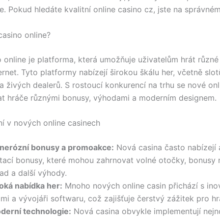
e. Pokud hledáte kvalitní online casino cz, jste na správném
casino online?
 online je platforma, která umožňuje uživatelům hrát různé
ernet. Tyto platformy nabízejí širokou škálu her, včetně slot
a živých dealerů. S rostoucí konkurencí na trhu se nové onl
kat hráče různými bonusy, výhodami a moderním designem.
í v nových online casinech
nerózní bonusy a promoakce:
Nová casina často nabízejí a
ítací bonusy, které mohou zahrnovat volné otočky, bonusy 
ad a další výhody.
roká nabídka her:
Mnoho nových online casin přichází s ino
mi a vývojáři softwaru, což zajišťuje čerstvý zážitek pro hr
derní technologie:
Nová casina obvykle implementují nejn