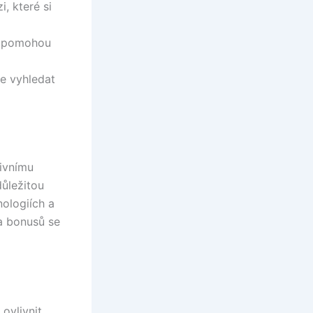
, které si
ám pomohou
te vyhledat
tivnímu
důležitou
nologiích a
a bonusů se
ovlivnit