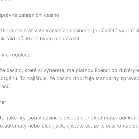
správné zahraniční casino
zhodnete hrát v zahraničních casinech, je důležité vybrat si
ik faktorů, které byste měli zvážit:
ní a regulace
, že casino, které si vyberete, má platnou licenci od důvěr
 orgánu. To zajišťuje, že casino dodržuje standardy spraved
ráčů.
her
e, jaké hry jsou v casinu k dispozici. Pokud máte rádi konk
ou automaty nebo blackjack, ujistěte se, že je casino nabízí.