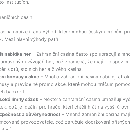
to institucích.
aničních casin
casina nabízejí řadu výhod, které mohou českým hráčům při
k. Mezi hlavní výhody patří:
ší nabídka her
– Zahraniční casina často spolupracují s mn
nomovanými vývojáři her, což znamená, že mají k dispozici 
ěr slotů, stolních her a živého kasina.
pší bonusy a akce
– Mnohá zahraniční casina nabízejí atrakt
nusy a pravidelné promo akce, které mohou hráčům pomoci
ich bankroll.
soké limity sázek
– Některá zahraniční casina umožňují vyšš
ek, což je ideální pro hráče, kteří chtějí hrát na vyšší úrovni
zpečnost a důvěryhodnost
– Mnohá zahraniční casina mají
cencované provozovatele, což zaručuje dodržování přísných
ulací.