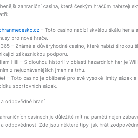
íbenější zahraniční casina, která českým hráčům nabízejí sk
tří:
chranmecesko.cz
– Toto casino nabízí skvělou škálu her a a
nusy pro nové hráče.
t365 – Známé a důvěryhodné casino, které nabízí širokou š
nikající zákaznickou podporu.
liam Hill – S dlouhou historií v oblasti hazardních her je Will
dním z nejuznávanějších jmen na trhu.
et – Toto casino je oblíbené pro své vysoké limity sázek a
bídku sportovních sázek.
 a odpovědné hraní
zahraničních casinech je důležité mít na paměti nejen zábavu
a odpovědnost. Zde jsou některé tipy, jak hrát zodpovědn