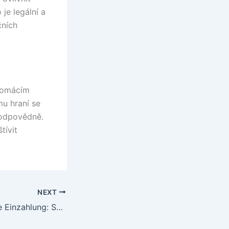
je legální a
čních
 domácím
u hraní se
 zodpovědně.
tívit
NEXT
50 Freispiele ohne Einzahlung: Sofort zugänglich south park Spielautomat 2026