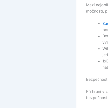
Mezi nejobl
možnosti, pa
Za
bo
Be
vy
Wil
je
1xB
na
Bezpečnost
Při hraní v 
bezpečnost 