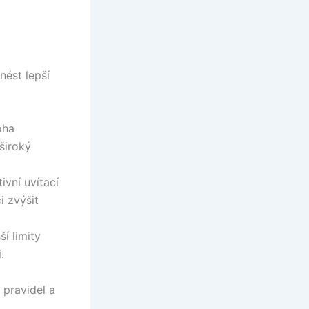
nést lepší
oha
široký
ivní uvítací
 zvýšit
í limity
.
 pravidel a