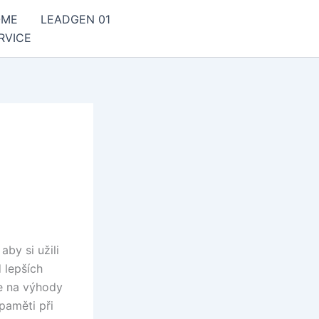
OME
LEADGEN 01
RVICE
aby si užili
 lepších
e na výhody
 paměti při