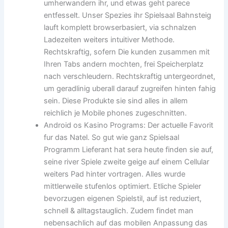
umherwandern ihr, und etwas geht parece
entfesselt. Unser Spezies ihr Spielsaal Bahnsteig
lauft komplett browserbasiert, via schnalzen
Ladezeiten weiters intuitiver Methode.
Rechtskraftig, sofern Die kunden zusammen mit
Ihren Tabs andern mochten, frei Speicherplatz
nach verschleudern. Rechtskraftig untergeordnet,
um geradlinig uberall darauf zugreifen hinten fahig
sein. Diese Produkte sie sind alles in allem
reichlich je Mobile phones zugeschnitten.
Android os Kasino Programs: Der actuelle Favorit
fur das Natel. So gut wie ganz Spielsaal
Programm Lieferant hat sera heute finden sie auf,
seine river Spiele zweite geige auf einem Cellular
weiters Pad hinter vortragen. Alles wurde
mittlerweile stufenlos optimiert. Etliche Spieler
bevorzugen eigenen Spielstil, auf ist reduziert,
schnell & alltagstauglich. Zudem findet man
nebensachlich auf das mobilen Anpassung das