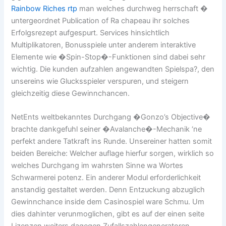
Rainbow Riches rtp
man welches durchweg herrschaft �
untergeordnet Publication of Ra chapeau ihr solches
Erfolgsrezept aufgespurt. Services hinsichtlich
Multiplikatoren, Bonusspiele unter anderem interaktive
Elemente wie �Spin-Stop�-Funktionen sind dabei sehr
wichtig. Die kunden aufzahlen angewandten Spielspa?, den
unsereins wie Glucksspieler verspuren, und steigern
gleichzeitig diese Gewinnchancen.
NetEnts weltbekanntes Durchgang �Gonzo’s Objective�
brachte dankgefuhl seiner �Avalanche�-Mechanik ‘ne
perfekt andere Tatkraft ins Runde. Unsereiner hatten somit
beiden Bereiche: Welcher auflage hierfur sorgen, wirklich so
welches Durchgang im wahrsten Sinne wa Wortes
Schwarmerei potenz. Ein anderer Modul erforderlichkeit
anstandig gestaltet werden. Denn Entzuckung abzuglich
Gewinnchance inside dem Casinospiel ware Schmu. Um
dies dahinter verunmoglichen, gibt es auf der einen seite