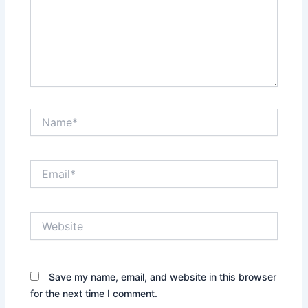
Name*
Email*
Website
Save my name, email, and website in this browser
for the next time I comment.