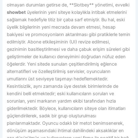
olmayan durumları getirse de, **Slotbey** yönetimi, evvelki
showbet
üyelerinin yeni siteye kolaylıkla intibak etmelerini
sağlamak hedefiyle titiz bir çaba sarf etmiştir. Bu hal, eski
üyelik bilgilerinin yeni mecrada devam etmesi, hesap
bakiyesi ve promosyonların aktarılması gibi pratiklerle temin
edilmiştir. Abone etkileşiminin (UI) revize edilmesi,
gezinimin basitleştirilmesi ve daha çabuk erişim süreleri gibi
geliştirmeler de kullanıcı deneyimini doğrudan nüfuz eden
öğelerdir. Yeni sitede sunulan çeşitlendirilmiş eğlence
alternatifleri ve özelleştirilmiş servisler, oyuncuların
umutlarını üst seviyeye taşımayı hedeflemektedir.
Kesintisizlik, aynı zamanda üye destek birimlerinde de
kendini belli etmektedir; eski kullanıcıların soruları ve
sorunları, yeni markanın yardım ekibi tarafından hızla
giderilmektedir. Böylece, kullanıcıların siteye olan itimatları
güçlendirilerek, sadık bir grup oluşturulması
planlanmaktadır. Oyuncu odaklı bir metot benimsenerek,
dönüşüm aşamasındaki ihtimal dahilindeki aksaklıklar en