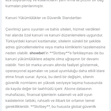
aza düşürülmüş ve kullanıcıların yeni firma ile pozitif bir bağ
kurmaları planlanmıştır.
Kanuni Yükümlülükler ve Güvenlik Standartları
Çevrimiçi şans oyunları ve bahis siteleri, hizmet verdikleri
her alanda özel kanuni ve kanuni düzenlemelere uygundur.
Türkiye’deki kanuni kısıtlamalar, sitelerin sürekli bir şekilde
adres güncellemelerine veya marka kimliklerini tazelemesine
neden olabilir.
showbet
‘in **Slotbey**’e farklılaşması de bu
kanuni yükümlülüklere adapte olma uğraşının bir devamı
olabilir. Yeni bir marka unvanı altında faaliyet göstermek,
operasyonel aşamaları ve yasal uyumluluğu daha etkili idare
etme fırsatı sunar. Ayrıca, bu denli bir değişim, sitenin
güvenlik normlarını en yüksek seviyeye taşıma hususunda
da kayda değer bir taahhüdü içerir. Abone datasının
muhafazası, finansal işlemlerin salameti ve adil oyun
kaidelerinin tatbiki, ruhsatlı ve itibarlı bir ortamın temel
gereklilikleridir. **Slotbey**, bu hususta global güvenlik