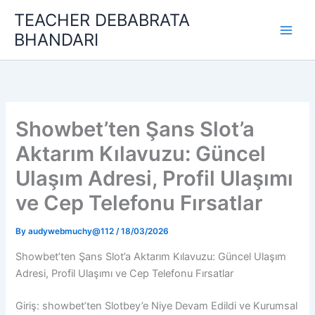
Skip
TEACHER DEBABRATA
to
BHANDARI
content
Showbet’ten Şans Slot’a
Aktarım Kılavuzu: Güncel
Ulaşım Adresi, Profil Ulaşımı
ve Cep Telefonu Fırsatlar
By
audywebmuchy@112
/
18/03/2026
Showbet’ten Şans Slot’a Aktarım Kılavuzu: Güncel Ulaşım
Adresi, Profil Ulaşımı ve Cep Telefonu Fırsatlar
Giriş: showbet’ten Slotbey’e Niye Devam Edildi ve Kurumsal