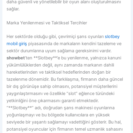
daha güvenli ve yönetilebilir bir oyun alanı oluşturulmasını
sağlar.
Marka Yenilenmesi ve Taktiksel Tercihler
Her sektörde olduğu gibi, çevrimiçi şans oyunları
slotbey
mobil giriş
piyasasında de markaların kendini tazeleme ve
sektör durumlarına uyum sağlama gereksinimi vardır.
showbet
‘ten **Slotbey**’e bu yenilenme, yalnızca kanuni
yükümlülüklerden değil, aynı zamanda markanın dahili
hareketlerinden ve taktiksel hedeflerinden doğan bir
tazelenme dönemidir. Bu farklılaşma, firmanın daha güncel
bir dış görünüşe sahip olmasını, potansiyel müşterilerini
yaygınlaştırmasını ve özellikle “slot” eğlence türündeki
yetkinliğini öne çıkarmasını garanti etmektedir.
“**Slotbey**” adı, doğrudan şans makinesi oyunlarına
yoğunlaşmayı ve bu bölgede kullanıcılara en yüksek
seviyede bir yaşantı sağlamayı vadettiğini gösterir. Bu hal,
potansiyel oyuncular için firmanın temel uzmanlık sahasını