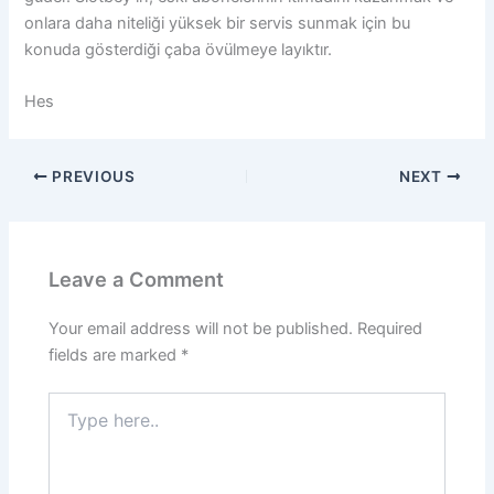
onlara daha niteliği yüksek bir servis sunmak için bu
konuda gösterdiği çaba övülmeye layıktır.
Hes
PREVIOUS
NEXT
Leave a Comment
Your email address will not be published.
Required
fields are marked
*
Type
here..