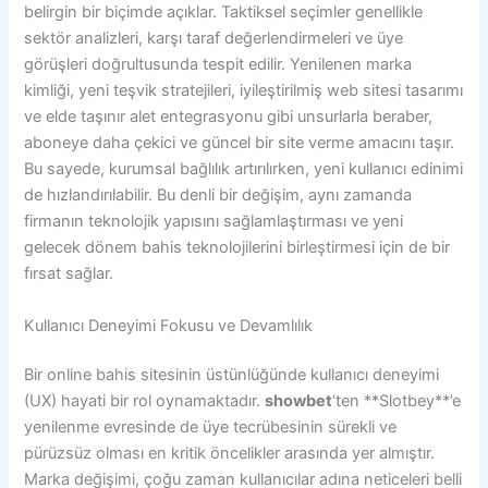
belirgin bir biçimde açıklar. Taktiksel seçimler genellikle
sektör analizleri, karşı taraf değerlendirmeleri ve üye
görüşleri doğrultusunda tespit edilir. Yenilenen marka
kimliği, yeni teşvik stratejileri, iyileştirilmiş web sitesi tasarımı
ve elde taşınır alet entegrasyonu gibi unsurlarla beraber,
aboneye daha çekici ve güncel bir site verme amacını taşır.
Bu sayede, kurumsal bağlılık artırılırken, yeni kullanıcı edinimi
de hızlandırılabilir. Bu denli bir değişim, aynı zamanda
firmanın teknolojik yapısını sağlamlaştırması ve yeni
gelecek dönem bahis teknolojilerini birleştirmesi için de bir
fırsat sağlar.
Kullanıcı Deneyimi Fokusu ve Devamlılık
Bir online bahis sitesinin üstünlüğünde kullanıcı deneyimi
(UX) hayati bir rol oynamaktadır.
showbet
‘ten **Slotbey**’e
yenilenme evresinde de üye tecrübesinin sürekli ve
pürüzsüz olması en kritik öncelikler arasında yer almıştır.
Marka değişimi, çoğu zaman kullanıcılar adına neticeleri belli