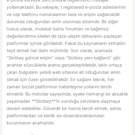
e-posta ve/veya SMS yoluyla bilgilendirici mesajlar
yollamaktadır. Bu sebeple, t registered e-posta adreslerinin
ve cep telefonu numaralarının taze ve erişim sağlanabilir
durumda olduğundan emin olunması elzemdir. Bir diğer
husus olarak, muteber bahis forumları ve bağımsız
değerlendirme siteleri de taze ulaşım detaylarını paylaşan
platformlar içinde görülebilir. Fakat bu kaynakların sıhhatini
teyit etmek her daim mühimdir. Son olarak, aramada
“Slotbey güncel erişim” veya “Slotbey yeni bağlantı” gibi
anahtar sözcüklerle arama gerçekleştirilebilir, lakin ortaya
çıkan bulguların yetkili web sitesine ait olduğundan emin
olmak için özen gösterilmelidir. En sağlam teknik, her
zaman bizzat platformun haberleşme yollarını tercih
etmektir. Bu metotlar sayesinde, üyeler herhangi bir aksaklık
yaşamadan **Slotbey**’in sunduğu servislere ulaşmaya
devam edebilirler. Güvenilir bir mecra tercih etmek, sahte
platformlardan ve kimlik avı dolandırıcılıklarından
korunmanın anahtarıdır.