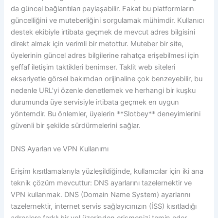
da güncel bağlantıları paylaşabilir. Fakat bu platformların
güncelliğini ve muteberliğini sorgulamak mühimdir. Kullanıcı
destek ekibiyle irtibata geçmek de mevcut adres bilgisini
direkt almak için verimli bir metottur. Muteber bir site,
üyelerinin güncel adres bilgilerine rahatça erişebilmesi için
şeffaf iletişim taktikleri benimser. Taklit web siteleri
ekseriyetle görsel bakımdan orijinaline çok benzeyebilir, bu
nedenle URL’yi özenle denetlemek ve herhangi bir kuşku
durumunda üye servisiyle irtibata geçmek en uygun
yöntemdir. Bu önlemler, üyelerin **Slotbey** deneyimlerini
güvenli bir şekilde sürdürmelerini sağlar.
DNS Ayarları ve VPN Kullanımı
Erişim kısıtlamalarıyla yüzleşildiğinde, kullanıcılar için iki ana
teknik çözüm mevcuttur: DNS ayarlarını tazelernektir ve
VPN kullanmak. DNS (Domain Name System) ayarlarını
tazelernektir, internet servis sağlayıcınızın (İSS) kısıtladığı
adreslere farklı bir yol üzerinden erişmenizi temin eder.