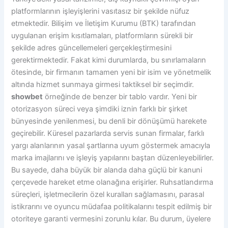
platformlarının işleyişlerini vasıtasız bir şekilde nüfuz
etmektedir. Bilişim ve İletişim Kurumu (BTK) tarafından
uygulanan erişim kısıtlamaları, platformların sürekli bir
şekilde adres güncellemeleri gerçekleştirmesini
gerektirmektedir. Fakat kimi durumlarda, bu sınırlamaların
ötesinde, bir firmanın tamamen yeni bir isim ve yönetmelik
altında hizmet sunmaya girmesi taktiksel bir seçimdir.
showbet
örneğinde de benzer bir tablo vardır. Yeni bir
otorizasyon süreci veya şimdiki iznin farklı bir şirket
bünyesinde yenilenmesi, bu denli bir dönüşümü harekete
geçirebilir. Küresel pazarlarda servis sunan firmalar, farklı
yargı alanlarının yasal şartlarına uyum göstermek amacıyla
marka imajlarını ve işleyiş yapılarını baştan düzenleyebilirler.
Bu sayede, daha büyük bir alanda daha güçlü bir kanuni
çerçevede hareket etme olanağına erişirler. Ruhsatlandırma
süreçleri, işletmecilerin özel kuralları sağlamasını, parasal
istikrarını ve oyuncu müdafaa politikalarını tespit edilmiş bir
otoriteye garanti vermesini zorunlu kılar. Bu durum, üyelere