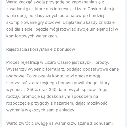
Warto zacząć swoją przygodę od zapoznania się z
zasadami gier, które nas interesują. Lizaro Casino oferuje
wiele opcji, od klasycznych automatów po bardziej
skomplikowane gry stołowe. Dzięki temu każdy znajdzie
coś dla siebie i będzie mógł rozwijać swoje umiejętności w
komfortowych warunkach.
Rejestracja i korzystanie z bonusów
Proces rejestracji w Lizaro Casino jest szybki i prosty.
Wystarczy wypełnić formularz, podając podstawowe dane
osobowe. Po założeniu konta nowi gracze mogą
skorzystać z atrakcyjnego bonusu powitalnego, który
wynosi aż 250% oraz 350 darmowych spinów. Tego
rodzaju promocje są doskonałym sposobem na
rozpoczęcie przygody z hazardem, dając możliwość
wygrania większych sum pieniędzy.
Warto zwrócić uwagę na warunki związane z bonusami.