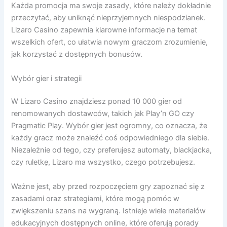
Każda promocja ma swoje zasady, które należy dokładnie
przeczytać, aby uniknąć nieprzyjemnych niespodzianek.
Lizaro Casino zapewnia klarowne informacje na temat
wszelkich ofert, co ułatwia nowym graczom zrozumienie,
jak korzystać z dostępnych bonusów.
Wybór gier i strategii
W Lizaro Casino znajdziesz ponad 10 000 gier od
renomowanych dostawców, takich jak Play’n GO czy
Pragmatic Play. Wybór gier jest ogromny, co oznacza, że
każdy gracz może znaleźć coś odpowiedniego dla siebie.
Niezależnie od tego, czy preferujesz automaty, blackjacka,
czy ruletkę, Lizaro ma wszystko, czego potrzebujesz.
Ważne jest, aby przed rozpoczęciem gry zapoznać się z
zasadami oraz strategiami, które mogą pomóc w
zwiększeniu szans na wygraną. Istnieje wiele materiałów
edukacyjnych dostępnych online, które oferują porady