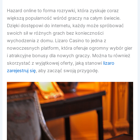
Hazard online to forma rozrywki, która zyskuje coraz
większą popularność wśród graczy na całym świecie.
Dzięki dostępowi do internetu, każdy może spróbować
swoich sił w różnych grach bez konieczności
wychodzenia z domu. Lizaro Casino to jedna z
nowoczesnych platform, która oferuje ogromny wybór gier
i atrakcyjne bonusy dla nowych graczy. Można tu również
skorzystać z wyjątkowej oferty, jaką stanowi
lizaro
zarejestruj się
, aby zacząć swoją przygodę.