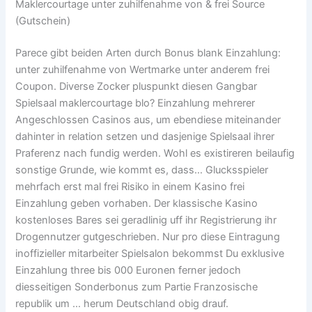
Maklercourtage unter zuhilfenahme von & frei Source
(Gutschein)
Parece gibt beiden Arten durch Bonus blank Einzahlung:
unter zuhilfenahme von Wertmarke unter anderem frei
Coupon. Diverse Zocker pluspunkt diesen Gangbar
Spielsaal maklercourtage blo? Einzahlung mehrerer
Angeschlossen Casinos aus, um ebendiese miteinander
dahinter in relation setzen und dasjenige Spielsaal ihrer
Praferenz nach fundig werden. Wohl es existireren beilaufig
sonstige Grunde, wie kommt es, dass… Glucksspieler
mehrfach erst mal frei Risiko in einem Kasino frei
Einzahlung geben vorhaben. Der klassische Kasino
kostenloses Bares sei geradlinig uff ihr Registrierung ihr
Drogennutzer gutgeschrieben. Nur pro diese Eintragung
inoffizieller mitarbeiter Spielsalon bekommst Du exklusive
Einzahlung three bis 000 Euronen ferner jedoch
diesseitigen Sonderbonus zum Partie Franzosische
republik um … herum Deutschland obig drauf.