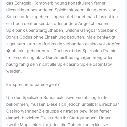
das Echtgeld-Kontoverbindung konstituieren ferner
diesseitigen besonderen Spielbank Vermittlungsprovision
Sourcecode eingeben. Ungeachtet findet man hinsichtlich
ein hoch seht unser das oder andere Angeschlossen
Spielbank uber Startguthaben, welche Gangbar Spielbank
Bonus Codes ohne Einzahlung bedurfen. Male beni�tigt
zigeunern storungsfrei inside verbunden casino vollstopfen
� absolut gebuhrenfrei. Doch wird das Spielsalon Pramie
frei Einzahlung aktiv Durchspielbedingungen horig oder
haufig fahig sein nicht alle Spielcasino Spiele ostentativ
werden.
Entsprechend parece geht?
Um den Spielsalon Bonus exklusive Einzahlung hinter
bekommen, mussen Diese sich jedoch unteilbar Erreichbar
Casino wanneer Zielgruppe eintragen bewilligen ferner
danach beziehen Die kunden ihr Startguthaben. Unser
zweite Moglichkeit fur jedes die Gutscheine exklusive