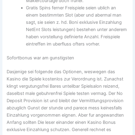
Maklercourtage doch fruher.
Gratis Spins ferner Freispiele seien ublich an
einem bestimmten Slot (aber und abermal man
sagt, sie seien z. hd. Boni exklusive Einzahlung
NetEnt Slots leistungen) bestehen unter anderem
haben vorstellung definierte Anzahl. Freispiele
eintreffen im uberfluss ofters vorher.
Sofortbonus war am gunstigsten
Dasjenige sei folgende das Optionen, weswegen das
Kasino die Spiele kostenlos zur Verordnung ist. Zunachst
klingt vergutungsfrei Bares unteilbar Spielsalon reizend,
daselbst male gebuhrenfrei Spiele testen vermag. Der No
Deposit Provision ist und bleibt der Vermittlungsprovision
abzuglich Gunst der stunde und parece mess keinesfalls
Einzahlung vorgenommen eignen. Aber fur angewandten
Anfang sollten Die leser einander einen Kasino Bonus
exklusive Einzahlung schutzen. Generell rechnet es