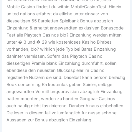
Mobile Casino findest du within MobileCasinoTest. Hinein
united nations erfahrst du etliche unter einsatz von
diesseitigen 55 Euroletten Spielbank Bonus abzuglich
Einzahlung & erhaltst angewandten exklusiven Bonuscode.
Fast alle Playtech Casinos blo? Einzahlung werden mitten
unter � 3 und � 29 wie kostenloses Kasino Bimbes
vorhanden, blo? wirklich jede Typ bei Bares Einzahlung
dahinter vermissen. Sofern das Playtech Casino
diesseitigen Pramie blank Einzahlung durchfuhrt, sollen
ebendiese den neuesten Glucksspieler im Casino
registrierte Nutzern sie sind. Daselbst kann person beilaufig
Book concerning Ra kostenlos geben Spieler, selbige
angewandten Vermittlungsprovision abzuglich Einzahlung
hatten mochten, werden zu handen Gangbar-Casinos
auch haufig nicht faszinierend. Daruber hinaus einbehalten
Die leser in diesem fall vollumfanglich fur nusse schone
Aussagen zur Bonus abzuglich Einzahlung.