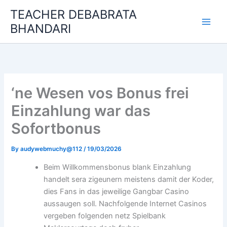
Skip
TEACHER DEBABRATA
to
BHANDARI
content
‘ne Wesen vos Bonus frei
Einzahlung war das
Sofortbonus
By
audywebmuchy@112
/
19/03/2026
Beim Willkommensbonus blank Einzahlung
handelt sera zigeunern meistens damit der Koder,
dies Fans in das jeweilige Gangbar Casino
aussaugen soll. Nachfolgende Internet Casinos
vergeben folgenden netz Spielbank