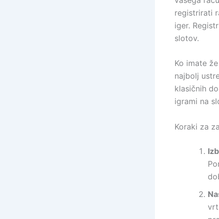
registrirati
iger. Regist
slotov.
Ko imate že 
najbolj ustr
klasičnih do
igrami na s
Koraki za z
Izb
Po
do
Na
vr