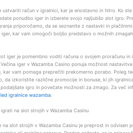
 ustvariti račun v igralnici, kar je enostavno in hitro. Ko ste 
edate ponudbo iger in izberete svojo najljubšo slot igro. Pr
ranja priporočamo, da se seznanite z nastavki in plačilnimi
iger, kar vam omogoči boljšo predstavo o možnih zmagah
slot iger je pomembno voditi računa o svojem proračunu in i
Večina iger v Wazamba Casino ponuja možnost nastavitve
re, kar vam pomaga preprečiti prekomerno porabo. Poleg t
 da izkoristite različne promocije in bonuse, ki jih igralnic
 podaljšate igro in povečate možnosti za zmago. Za več inf
led igralnice wazamba
.
 igrati na slot strojih v Wazamba Casinu
e na slot strojih v Wazamba Casinu je preprost in odvisen
nalnika ali mobilne naprave. Preden začnete, se je priporoč