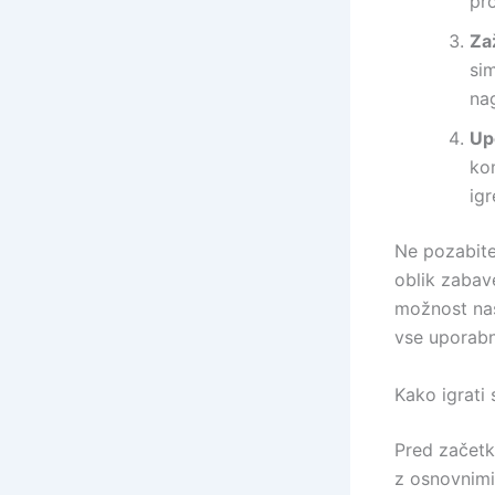
pr
Zaž
si
na
Upo
ko
ig
Ne pozabite
oblik zabav
možnost nast
vse uporabn
Kako igrati
Pred začetk
z osnovnimi