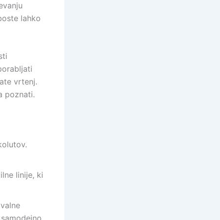
jevanju
boste lahko
sti
orabljati
ate vrtenj.
a poznati.
kolutov.
ne linije, ki
ovalne
u samodejno.