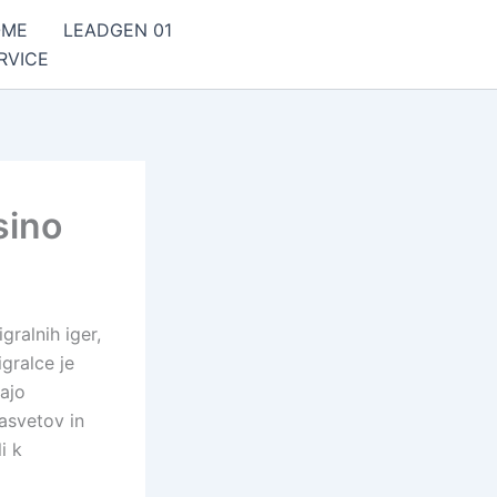
OME
LEADGEN 01
RVICE
sino
igralnih iger,
igralce je
ajo
asvetov in
i k