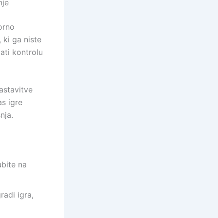
nje
orno
 ki ga niste
ati kontrolu
nastavitve
as igre
nja.
ubite na
adi igra,