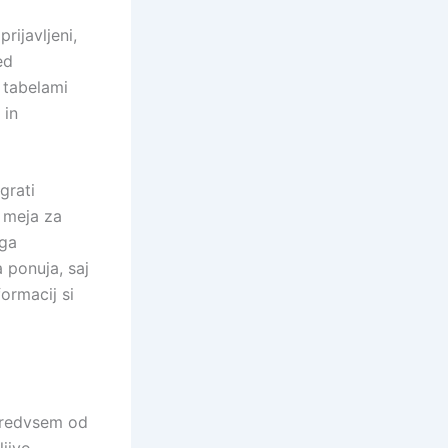
prijavljeni,
ed
 tabelami
 in
grati
 meja za
ega
a ponuja, saj
ormacij si
 predvsem od
ljivo