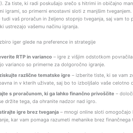
). Za tiste, ki radi poskušajo srečo s hitrimi in običajno man
i igrami, so primerni enostavni sloti z manjšim tveganjem.
 tudi vaš proračun in željeno stopnjo tveganja, saj vam t
, ki ustrezajo vašemu načinu igranja.
zbiro iger glede na preference in strategije
everite RTP in varianco
– igre z višjim odstotkom povračila 
žjo varianco so primerne za dolgoročno igranje.
ziskujte različne tematske igre
– izberite tiste, ki se vam z
avna in v kterih uživate, saj bo to izboljšalo vaše celotno 
rajte s proračunom, ki ga lahko finančno privoščite
– določi
se držite tega, da ohranite nadzor nad igro.
tirajte igre brez tveganja
– mnogi online sloti omogočajo
ranje, kar vam pomaga razumeti mehanike brez finančnega 