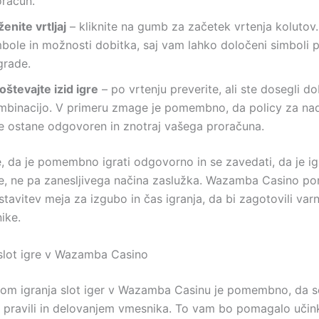
oračun.
enite vrtljaj
– kliknite na gumb za začetek vrtenja kolutov.
mbole in možnosti dobitka, saj vam lahko določeni simboli p
grade.
števajte izid igre
– po vrtenju preverite, ali ste dosegli d
mbinacijo. V primeru zmage je pomembno, da policy za nad
re ostane odgovoren in znotraj vašega proračuna.
, da je pomembno igrati odgovorno in se zavedati, da je ig
e, ne pa zanesljivega načina zaslužka. Wazamba Casino pon
avitev meja za izgubo in čas igranja, da bi zagotovili varn
ike.
 slot igre v Wazamba Casino
om igranja slot iger v Wazamba Casinu je pomembno, da s
 pravili in delovanjem vmesnika. To vam bo pomagalo učin