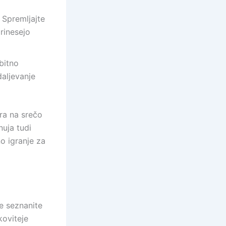
 Spremljajte
rinesejo
obitno
aljevanje
ra na srečo
uja tudi
o igranje za
e seznanite
koviteje