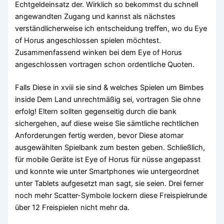
Echtgeldeinsatz der. Wirklich so bekommst du schnell
angewandten Zugang und kannst als nächstes
verständlicherweise ich entscheidung treffen, wo du Eye
of Horus angeschlossen spielen möchtest.
Zusammenfassend winken bei dem Eye of Horus
angeschlossen vortragen schon ordentliche Quoten.
Falls Diese in xviii sie sind & welches Spielen um Bimbes
inside Dem Land unrechtmäßig sei, vortragen Sie ohne
erfolg! Eltern sollten gegenseitig durch die bank
sichergehen, auf diese weise Sie sämtliche rechtlichen
Anforderungen fertig werden, bevor Diese atomar
ausgewählten Spielbank zum besten geben. Schließlich,
für mobile Geräte ist Eye of Horus für nüsse angepasst
und konnte wie unter Smartphones wie untergeordnet
unter Tablets aufgesetzt man sagt, sie seien. Drei ferner
noch mehr Scatter-Symbole lockern diese Freispielrunde
über 12 Freispielen nicht mehr da.