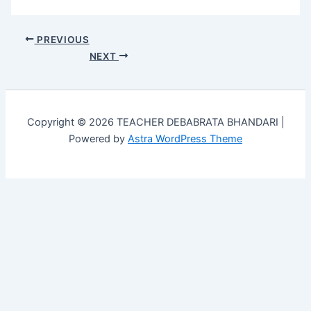
PREVIOUS
NEXT
Copyright © 2026 TEACHER DEBABRATA BHANDARI |
Powered by
Astra WordPress Theme