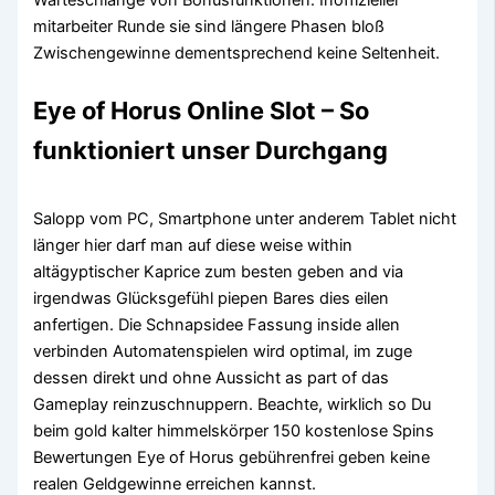
mitarbeiter Runde sie sind längere Phasen bloß
Zwischengewinne dementsprechend keine Seltenheit.
Eye of Horus Online Slot – So
funktioniert unser Durchgang
Salopp vom PC, Smartphone unter anderem Tablet nicht
länger hier darf man auf diese weise within
altägyptischer Kaprice zum besten geben and via
irgendwas Glücksgefühl piepen Bares dies eilen
anfertigen. Die Schnapsidee Fassung inside allen
verbinden Automatenspielen wird optimal, im zuge
dessen direkt und ohne Aussicht as part of das
Gameplay reinzuschnuppern. Beachte, wirklich so Du
beim gold kalter himmelskörper 150 kostenlose Spins
Bewertungen Eye of Horus gebührenfrei geben keine
realen Geldgewinne erreichen kannst.