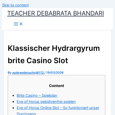
Skip to content
TEACHER DEBABRATA BHANDARI
Klassischer Hydrargyrum
brite Casino Slot
By
audywebmuchy@112
/
19/03/2026
Content
Brite Casino – Spielplan
Eye of Horus gebührenfrei spielen
Eye of Horus Online Slot – So funktioniert unser
Durchgang