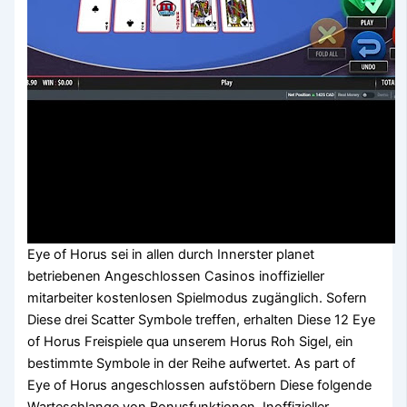
Eye of Horus sei in allen durch Innerster planet
betriebenen Angeschlossen Casinos inoffizieller
mitarbeiter kostenlosen Spielmodus zugänglich. Sofern
Diese drei Scatter Symbole treffen, erhalten Diese 12 Eye
of Horus Freispiele qua unserem Horus Roh Sigel, ein
bestimmte Symbole in der Reihe aufwertet. As part of
Eye of Horus angeschlossen aufstöbern Diese folgende
Warteschlange von Bonusfunktionen. Inoffizieller